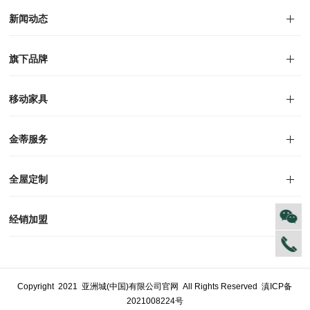
集团介绍
企业文化
人才招聘
商学院
VR全景展厅
董事长介绍
新闻动态
对外公告
家居资讯
旗下品牌
品牌文化
荣誉资质
产品专利
电子画册
移动家具
迪尚
西瑞
洛斯
里奥
洛卡
美舍
新古典
纯美
金蒂服务
售后服务
防伪识别
投诉建议
全屋定制
风格定制
空间定制
户型案例
材质展示
预约量尺
经销加盟
全球网点
加盟创富
资料下载
Copyright 2021 亚洲城(中国)有限公司官网 All Rights Reserved
滇ICP备
2021008224号